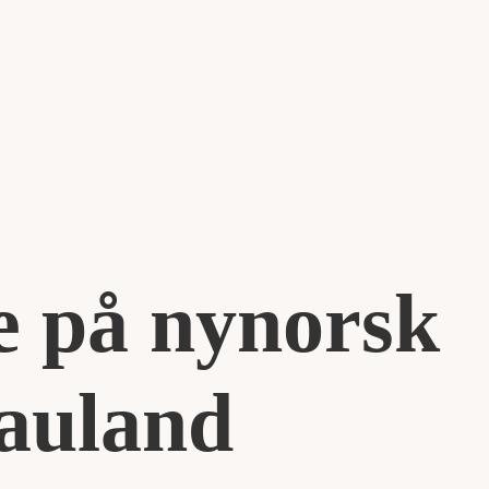
e på nynorsk
Rauland