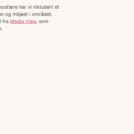
mosfære har vi inkludert et
n og miljøet i området.
l fra
Media View
, som
n.