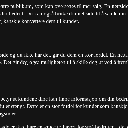
tørre publikum, som kan oversettes til mer salg. En nettside 
 din bedrift. Du kan også bruke din nettside til å samle in
g kanskje konvertere dem til kunder.
ide og du ikke har det, gir du dem en stor fordel. En nettsi
e. Det gir deg også muligheten til å skille deg ut ved å fre
t betyr at kundene dine kan finne informasjon om din bedrift
 du er stengt. Dette er en stor fordel for kunder som kanskje 
gstider.
ettside er ikke bare en «nice to have» for små bedrifter – d