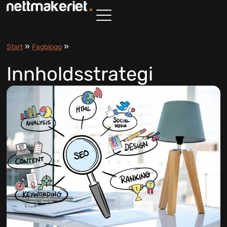
»
»
Start
Fagblogg
Innholdsstrategi